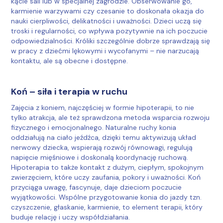
kącie sali lub w specjalnej zagrodzie. Obserwowanie go,
karmienie warzywami czy czesanie to doskonała okazja do
nauki cierpliwości, delikatności i uważności. Dzieci uczą się
troski i regularności, co wpływa pozytywnie na ich poczucie
odpowiedzialności. Króliki szczególnie dobrze sprawdzają się
w pracy z dziećmi lękowymi i wycofanymi – nie narzucają
kontaktu, ale są obecne i dostępne.
Koń – siła i terapia w ruchu
Zajęcia z koniem, najczęściej w formie hipoterapii, to nie
tylko atrakcja, ale też sprawdzona metoda wsparcia rozwoju
fizycznego i emocjonalnego. Naturalne ruchy konia
oddziałują na ciało jeźdźca, dzięki temu aktywizują układ
nerwowy dziecka, wspierają rozwój równowagi, regulują
napięcie mięśniowe i doskonalą koordynację ruchową.
Hipoterapia to także kontakt z dużym, ciepłym, spokojnym
zwierzęciem, które uczy zaufania, pokory i uważności. Koń
przyciąga uwagę, fascynuje, daje dzieciom poczucie
wyjątkowości. Wspólne przygotowanie konia do jazdy tzn.
czyszczenie, głaskanie, karmienie, to element terapii, który
buduje relację i uczy współdziałania.