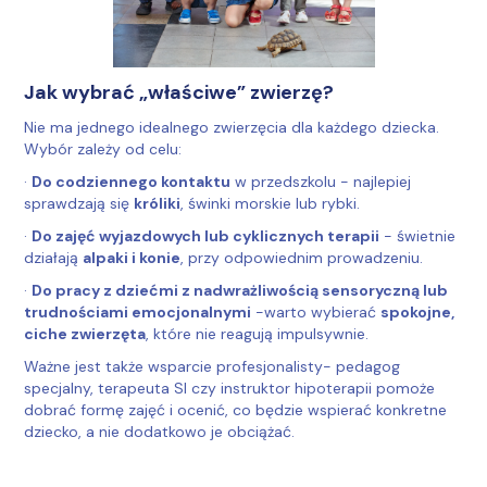
Jak wybrać „właściwe” zwierzę?
Nie ma jednego idealnego zwierzęcia dla każdego dziecka.
Wybór zależy od celu:
·
Do codziennego kontaktu
w przedszkolu - najlepiej
sprawdzają się
króliki
, świnki morskie lub rybki.
·
Do zajęć wyjazdowych lub cyklicznych terapii
- świetnie
działają
alpaki i konie
, przy odpowiednim prowadzeniu.
·
Do pracy z dziećmi z nadwrażliwością sensoryczną lub
trudnościami emocjonalnymi
-warto wybierać
spokojne,
ciche zwierzęta
, które nie reagują impulsywnie.
Ważne jest także wsparcie profesjonalisty- pedagog
specjalny, terapeuta SI czy instruktor hipoterapii pomoże
dobrać formę zajęć i ocenić, co będzie wspierać konkretne
dziecko, a nie dodatkowo je obciążać.